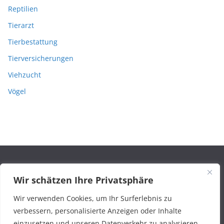
Reptilien
Tierarzt
Tierbestattung
Tierversicherungen
Viehzucht
Vögel
Rechtliches
Wir schätzen Ihre Privatsphäre
Wir verwenden Cookies, um Ihr Surferlebnis zu
Impressum
verbessern, personalisierte Anzeigen oder Inhalte
einzusetzen und unseren Datenverkehr zu analysieren.
Datenschutzerklärung