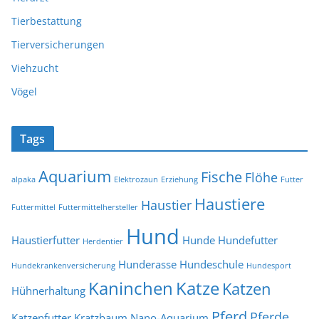
Tierbestattung
Tierversicherungen
Viehzucht
Vögel
Tags
Aquarium
Fische
Flöhe
alpaka
Elektrozaun
Erziehung
Futter
Haustiere
Haustier
Futtermittel
Futtermittelhersteller
Hund
Haustierfutter
Hunde
Hundefutter
Herdentier
Hunderasse
Hundeschule
Hundekrankenversicherung
Hundesport
Kaninchen
Katze
Katzen
Hühnerhaltung
Pferd
Pferde
Katzenfutter
Kratzbaum
Nano-Aquarium