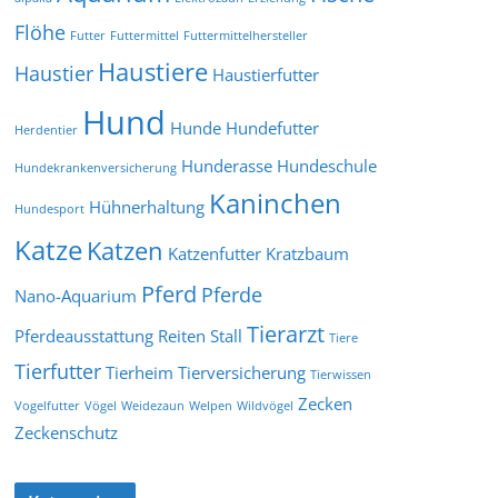
Flöhe
Futter
Futtermittel
Futtermittelhersteller
Haustiere
Haustier
Haustierfutter
Hund
Hunde
Hundefutter
Herdentier
Hunderasse
Hundeschule
Hundekrankenversicherung
Kaninchen
Hühnerhaltung
Hundesport
Katze
Katzen
Katzenfutter
Kratzbaum
Pferd
Pferde
Nano-Aquarium
Tierarzt
Pferdeausstattung
Reiten
Stall
Tiere
Tierfutter
Tierheim
Tierversicherung
Tierwissen
Zecken
Vogelfutter
Vögel
Weidezaun
Welpen
Wildvögel
Zeckenschutz