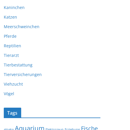
Kaninchen
Katzen
Meerschweinchen
Pferde
Reptilien
Tierarzt
Tierbestattung
Tierversicherungen
Viehzucht
Vögel
Tags
Aquarium
Fische
alpaka
Elektrozaun
Erziehung