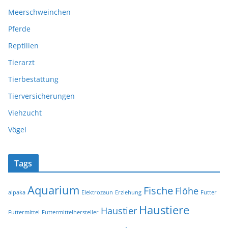
Meerschweinchen
Pferde
Reptilien
Tierarzt
Tierbestattung
Tierversicherungen
Viehzucht
Vögel
Tags
Aquarium
Fische
Flöhe
alpaka
Elektrozaun
Erziehung
Futter
Haustiere
Haustier
Futtermittel
Futtermittelhersteller