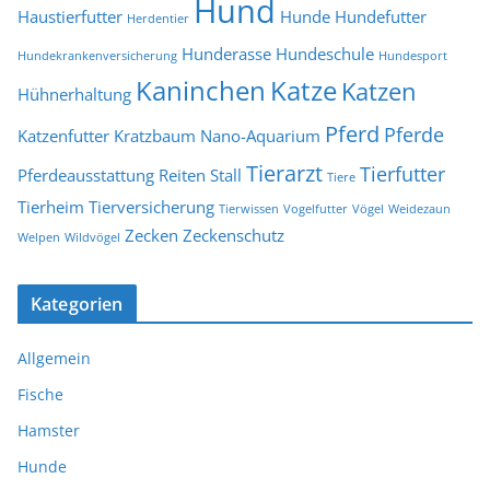
Hund
Haustierfutter
Hunde
Hundefutter
Herdentier
Hunderasse
Hundeschule
Hundekrankenversicherung
Hundesport
Kaninchen
Katze
Katzen
Hühnerhaltung
Pferd
Pferde
Katzenfutter
Kratzbaum
Nano-Aquarium
Tierarzt
Tierfutter
Pferdeausstattung
Reiten
Stall
Tiere
Tierheim
Tierversicherung
Tierwissen
Vogelfutter
Vögel
Weidezaun
Zecken
Zeckenschutz
Welpen
Wildvögel
Kategorien
Allgemein
Fische
Hamster
Hunde