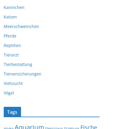
Kaninchen
Katzen
Meerschweinchen
Pferde
Reptilien
Tierarzt
Tierbestattung
Tierversicherungen
Viehzucht
Vögel
Tags
Aquarium
Fische
alpaka
Elektrozaun
Erziehung