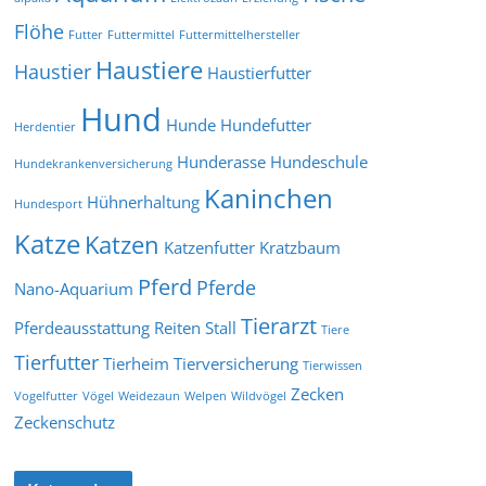
Flöhe
Futter
Futtermittel
Futtermittelhersteller
Haustiere
Haustier
Haustierfutter
Hund
Hunde
Hundefutter
Herdentier
Hunderasse
Hundeschule
Hundekrankenversicherung
Kaninchen
Hühnerhaltung
Hundesport
Katze
Katzen
Katzenfutter
Kratzbaum
Pferd
Pferde
Nano-Aquarium
Tierarzt
Pferdeausstattung
Reiten
Stall
Tiere
Tierfutter
Tierheim
Tierversicherung
Tierwissen
Zecken
Vogelfutter
Vögel
Weidezaun
Welpen
Wildvögel
Zeckenschutz